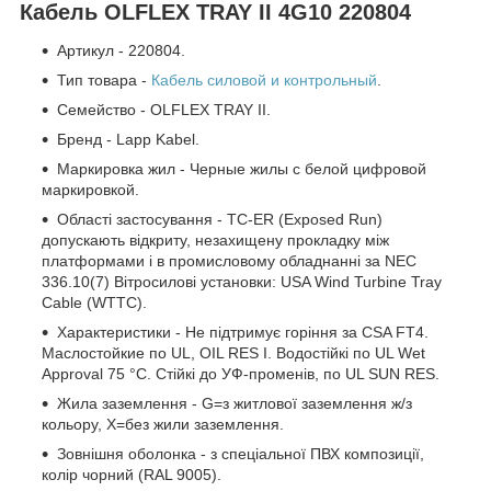
Кабель OLFLEX TRAY II 4G10 220804
Артикул - 220804.
Тип товара -
Кабель силовой и контрольный
.
Семейство - OLFLEX TRAY II.
Бренд - Lapp Kabel.
Маркировка жил - Черные жилы с белой цифровой
маркировкой.
Області застосування - TC-ER (Exposed Run)
допускають відкриту, незахищену прокладку між
платформами і в промисловому обладнанні за NEC
336.10(7) Вітросилові установки: USA Wind Turbine Tray
Cable (WTTC).
Характеристики - Не підтримує горіння за CSA FT4.
Маслостойкие по UL, OIL RES I. Водостійкі по UL Wet
Approval 75 °C. Стійкі до УФ-променів, по UL SUN RES.
Жила заземлення - G=з житлової заземлення ж/з
кольору, Х=без жили заземлення.
Зовнішня оболонка - з спеціальної ПВХ композиції,
колір чорний (RAL 9005).