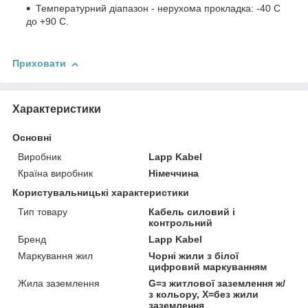
Температурний діапазон - нерухома прокладка: -40 C
до +90 C.
Приховати
Характеристики
Основні
Виробник
Lapp Kabel
Країна виробник
Німеччина
Користувальницькі характеристики
Тип товару
Кабель силовий і
контрольний
Бренд
Lapp Kabel
Маркування жил
Чорні жили з білої
цифровий маркуванням
Жила заземлення
G=з житлової заземлення ж/
з кольору, Х=без жили
заземлення