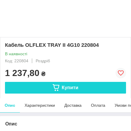
Кабель OLFLEX TRAY II 4G10 220804
В наявності
Код: 220804
Роздріб
1 237,80
₴
Купити
Опис
Характеристики
Доставка
Оплата
Умови п
Опис