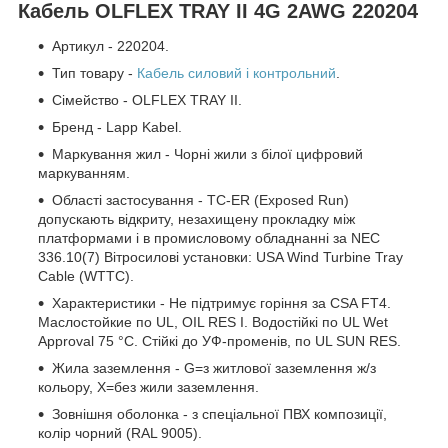
Кабель OLFLEX TRAY II 4G 2AWG 220204
Артикул - 220204.
Тип товару -
Кабель силовий і контрольний
.
Сімейство - OLFLEX TRAY II.
Бренд - Lapp Kabel.
Маркування жил - Чорні жили з білої цифровий
маркуванням.
Області застосування - TC-ER (Exposed Run)
допускають відкриту, незахищену прокладку між
платформами і в промисловому обладнанні за NEC
336.10(7) Вітросилові установки: USA Wind Turbine Tray
Cable (WTTC).
Характеристики - Не підтримує горіння за CSA FT4.
Маслостойкие по UL, OIL RES I. Водостійкі по UL Wet
Approval 75 °C. Стійкі до УФ-променів, по UL SUN RES.
Жила заземлення - G=з житлової заземлення ж/з
кольору, Х=без жили заземлення.
Зовнішня оболонка - з спеціальної ПВХ композиції,
колір чорний (RAL 9005).