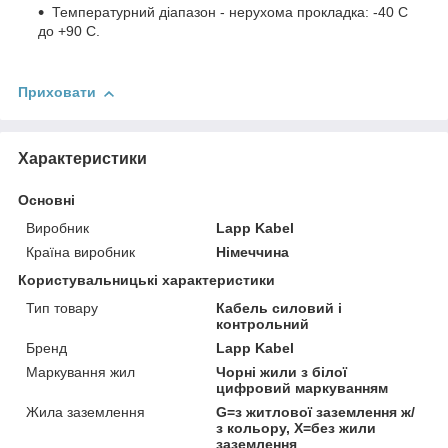
Температурний діапазон - нерухома прокладка: -40 C
до +90 C.
Приховати
Характеристики
Основні
Виробник
Lapp Kabel
Країна виробник
Німеччина
Користувальницькі характеристики
Тип товару
Кабель силовий і
контрольний
Бренд
Lapp Kabel
Маркування жил
Чорні жили з білої
цифровий маркуванням
Жила заземлення
G=з житлової заземлення ж/
з кольору, Х=без жили
заземлення