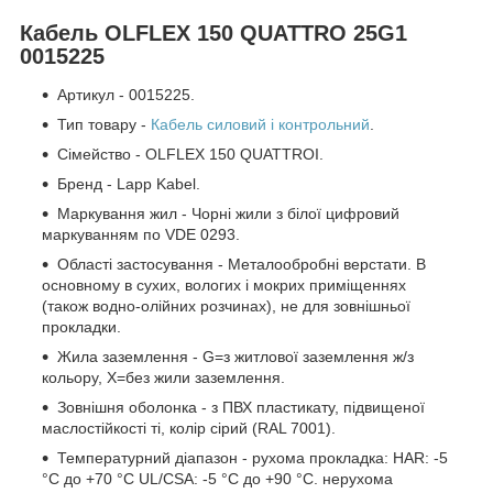
Кабель OLFLEX 150 QUATTRO 25G1
0015225
Артикул - 0015225.
Тип товару -
Кабель силовий і контрольний
.
Сімейство - OLFLEX 150 QUATTROI.
Бренд - Lapp Kabel.
Маркування жил - Чорні жили з білої цифровий
маркуванням по VDE 0293.
Області застосування - Металообробні верстати. В
основному в сухих, вологих і мокрих приміщеннях
(також водно-олійних розчинах), не для зовнішньої
прокладки.
Жила заземлення - G=з житлової заземлення ж/з
кольору, Х=без жили заземлення.
Зовнішня оболонка - з ПВХ пластикату, підвищеної
маслостійкості ті, колір сірий (RAL 7001).
Температурний діапазон - рухома прокладка: HAR: -5
°C до +70 °C UL/CSA: -5 °C до +90 °C. нерухома