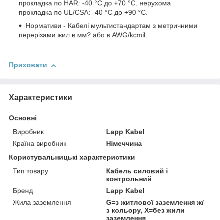
прокладка по HAR: -40 °C до +70 °C. нерухома
прокладка по UL/CSA: -40 °C до +90 °C.
Нормативи - Кабелі мультистандартам з метричними
перерізами жил в мм? або в AWG/kcmil.
Приховати
Характеристики
Основні
Виробник
Lapp Kabel
Країна виробник
Німеччина
Користувальницькі характеристики
Тип товару
Кабель силовий і
контрольний
Бренд
Lapp Kabel
Жила заземлення
G=з житлової заземлення ж/
з кольору, Х=без жили
заземлення