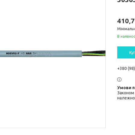
410,7
Мінімальн
В наявнос
Ку
+380 (98
Законом 
належної