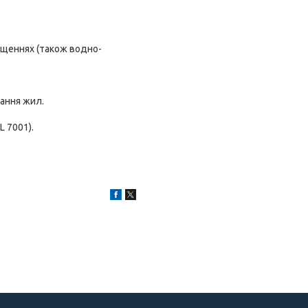
міщеннях (також водно-
вання жил.
L 7001).