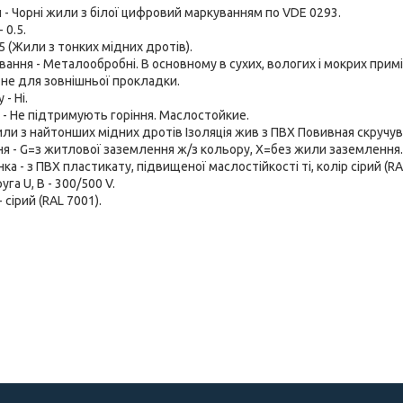
- Чорні жили з білої цифровий маркуванням по VDE 0293.
 0.5.
 5 (Жили з тонких мідних дротів).
вання - Металообробні. В основному в сухих, вологих і мокрих при
, не для зовнішньої прокладки.
- Ні.
- Не підтримують горіння. Маслостойкие.
или з найтонших мідних дротів Ізоляція жив з ПВХ Повивная скручу
я - G=з житлової заземлення ж/з кольору, Х=без жили заземлення.
а - з ПВХ пластикату, підвищеної маслостійкості ті, колір сірий (RA
га U, В - 300/500 V.
 сірий (RAL 7001).