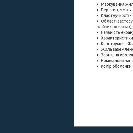
Маркування жил 
Перетин, мм кв. -
Клас гнучкості -
Області застосу
олійних розчинах)
Наявність екрану 
Характеристики 
Конструкція - Ж
Жила заземленн
Зовнішня оболонк
Номінальна напру
Колір оболонки -