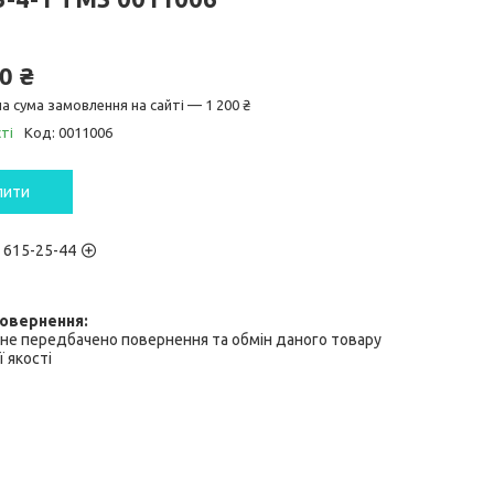
0 ₴
а сума замовлення на сайті — 1 200 ₴
ті
Код:
0011006
пити
) 615-25-44
не передбачено повернення та обмін даного товару
 якості