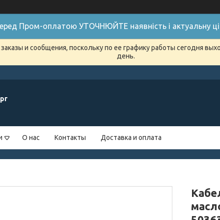
 Перед Пром-оплатою УТОЧНЮЙТЕ наявність і актуальну цін
заказы и сообщения, поскольку по ее графику работы сегодня вых
день.
рг
и
О нас
Контакты
Доставка и оплата
Кабе
масло
5036