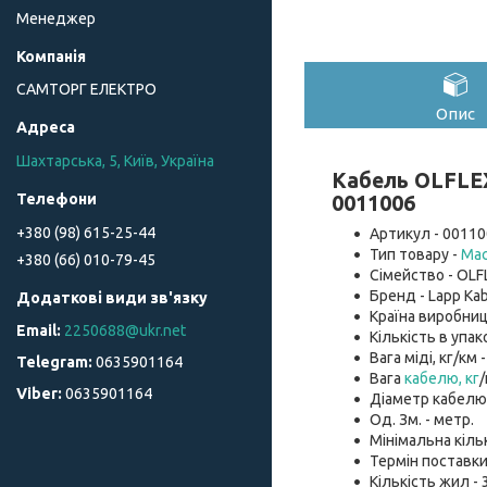
Менеджер
САМТОРГ ЕЛЕКТРО
Опис
Шахтарська, 5, Київ, Україна
Кабель OLFLEX
0011006
+380 (98) 615-25-44
Артикул - 00110
Тип товару -
Мас
+380 (66) 010-79-45
Сімейство - OLF
Бренд - Lapp Kab
Країна виробниц
2250688@ukr.net
Кількість в упако
Вага міді, кг/км -
0635901164
Вага
кабелю, кг
/
0635901164
Діаметр кабелю, 
Од. Зм. - метр.
Мінімальна кіль
Термін поставки
Кількість жил - 