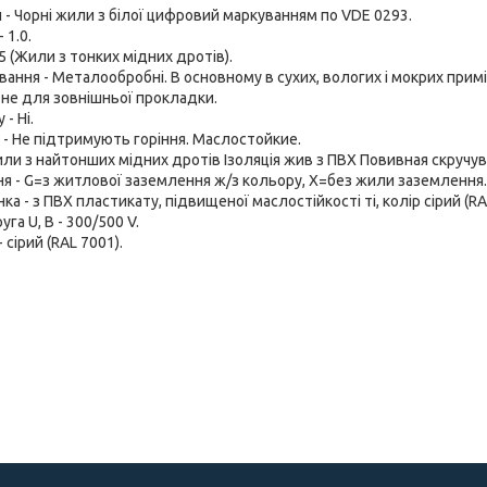
- Чорні жили з білої цифровий маркуванням по VDE 0293.
 1.0.
 5 (Жили з тонких мідних дротів).
вання - Металообробні. В основному в сухих, вологих і мокрих при
, не для зовнішньої прокладки.
- Ні.
- Не підтримують горіння. Маслостойкие.
или з найтонших мідних дротів Ізоляція жив з ПВХ Повивная скручу
я - G=з житлової заземлення ж/з кольору, Х=без жили заземлення.
а - з ПВХ пластикату, підвищеної маслостійкості ті, колір сірий (RA
га U, В - 300/500 V.
 сірий (RAL 7001).