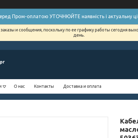
 Перед Пром-оплатою УТОЧНЮЙТЕ наявність і актуальну цін
заказы и сообщения, поскольку по ее графику работы сегодня вых
день.
рг
и
О нас
Контакты
Доставка и оплата
Кабе
масло
5036