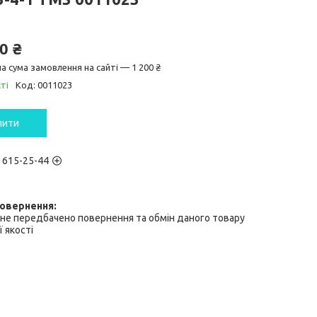
0 ₴
а сума замовлення на сайті — 1 200 ₴
ті
Код:
0011023
пити
) 615-25-44
не передбачено повернення та обмін даного товару
 якості