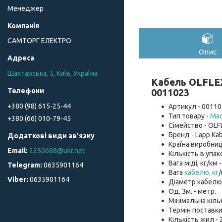
Менеджер
САМТОРГ ЕЛЕКТРО
Опис
Шахтарська, 5, Київ, Україна
Кабель OLFLEX
0011023
+380 (98) 615-25-44
Артикул - 00110
Тип товару -
Мас
+380 (66) 010-79-45
Сімейство - OLF
Бренд - Lapp Kab
Країна виробниц
2250688@ukr.net
Кількість в упако
Вага міді, кг/км -
0635901164
Вага
кабелю, кг
/
0635901164
Діаметр кабелю, 
Од. Зм. - метр.
Мінімальна кіль
Термін поставки
Кількість жил - 