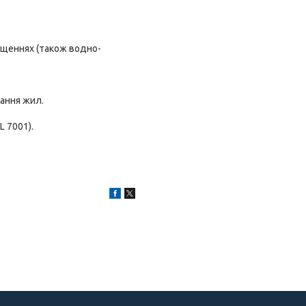
міщеннях (також водно-
вання жил.
L 7001).