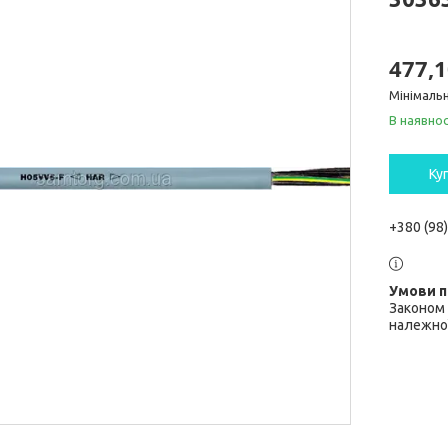
477,1
Мінімальн
В наявнос
Ку
+380 (98
Законом 
належної