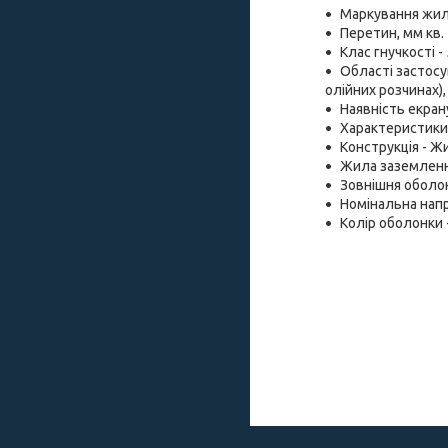
Маркування жил 
Перетин, мм кв. -
Клас гнучкості -
Області застосу
олійних розчинах)
Наявність екрану 
Характеристики 
Конструкція - Ж
Жила заземленн
Зовнішня оболонк
Номінальна напру
Колір оболонки -