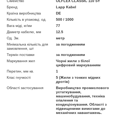
Сімейство
OLFLEX CLASSIC 110 SY
Бренд
Lapp Kabel
Країна виробництва
DE
Кількість в упаковці, од.
500 / 1000
Вага міді, кг/км
77
Діаметр кабелю, мм
12.5
Од. Зм.
метр
Мінімальна кількість для
за погодженням
замовлення, шт
Термін поставки
за погодженням
Маркування жил
Чорні жили з білої
цифровий маркуванням
Перетин, мм кв.
1
Клас гнучкості
5 (Жили з тонких мідних
дротів)
Області застосування
Виробництво промислового
устаткування,
машинобудування, техніка
опалення та
кондиціонування. Області з
підвищеними вимогами до
механічних навантажень.