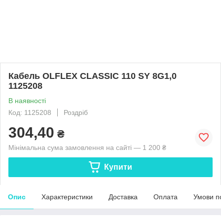
Кабель OLFLEX CLASSIC 110 SY 8G1,0
1125208
В наявності
Код: 1125208
Роздріб
304,40
₴
Мінімальна сума замовлення на сайті — 1 200 ₴
Купити
Опис
Характеристики
Доставка
Оплата
Умови п