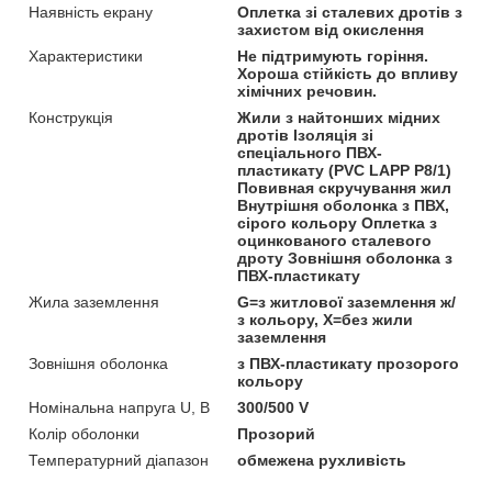
Наявність екрану
Оплетка зі сталевих дротів з
захистом від окислення
Характеристики
Не підтримують горіння.
Хороша стійкість до впливу
хімічних речовин.
Конструкція
Жили з найтонших мідних
дротів Ізоляція зі
спеціального ПВХ-
пластикату (PVC LAPP P8/1)
Повивная скручування жил
Внутрішня оболонка з ПВХ,
сірого кольору Оплетка з
оцинкованого сталевого
дроту Зовнішня оболонка з
ПВХ-пластикату
Жила заземлення
G=з житлової заземлення ж/
з кольору, Х=без жили
заземлення
Зовнішня оболонка
з ПВХ-пластикату прозорого
кольору
Номінальна напруга U, В
300/500 V
Колір оболонки
Прозорий
Температурний діапазон
обмежена рухливість