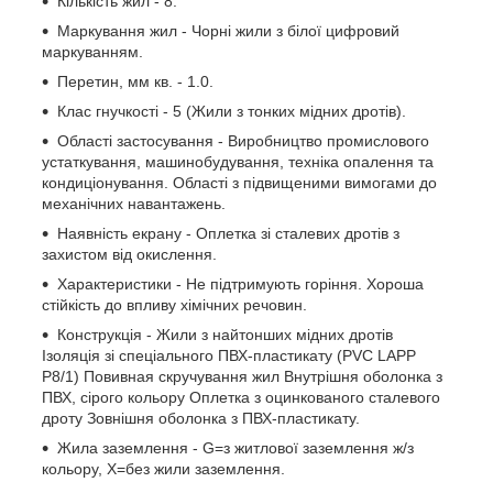
Кількість жил - 8.
Маркування жил - Чорні жили з білої цифровий
маркуванням.
Перетин, мм кв. - 1.0.
Клас гнучкості - 5 (Жили з тонких мідних дротів).
Області застосування - Виробництво промислового
устаткування, машинобудування, техніка опалення та
кондиціонування. Області з підвищеними вимогами до
механічних навантажень.
Наявність екрану - Оплетка зі сталевих дротів з
захистом від окислення.
Характеристики - Не підтримують горіння. Хороша
стійкість до впливу хімічних речовин.
Конструкція - Жили з найтонших мідних дротів
Ізоляція зі спеціального ПВХ-пластикату (PVC LAPP
P8/1) Повивная скручування жил Внутрішня оболонка з
ПВХ, сірого кольору Оплетка з оцинкованого сталевого
дроту Зовнішня оболонка з ПВХ-пластикату.
Жила заземлення - G=з житлової заземлення ж/з
кольору, Х=без жили заземлення.