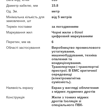
Діаметр кабелю, мм
15.8
Од. Зм.
метр
Мінімальна кількість для
від 5 метрів
замовлення, шт
Термін поставки
за погодженням
Маркування жил
Чорні жили з білої
цифровий маркуванням
Перетин, мм кв.
6
Області застосування
Виробництво промислового
устаткування,
машинобудування, техніка
опалення та
кондиціонування.
Транспортери і транспортні
пристрої. В ЕМС критичної
середовищі
(електромагнітна
сумісність).
Наявність екрану
Екран у вигляді обплетення
з мідних луджених дротів
Конструкція
Жили з тонких мідних
дротів Ізоляція зі
спеціального ПВХ-