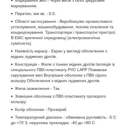
Маркування жил - Чорні жили з білої цифровий
маркуванням.
Перетин, мм кв. - 6.0.
Області застосування - Виробництво промислового
устаткування, машинобудування, техніка опалення та
кондиціонування. Транспортери і транспортні пристрої.
В ЕМС критичної середовищі (електромагнітна
сумісність).
Наявність екрану - Екран у вигляді обплетення з
мідних луджених дротів.
Конструкція - Жили з тонких мідних дротів Ізоляція зі
спеціального ПВХ-пластикату PVC LAPP Повивная
скручування жил Внутрішня оболонка з ПВХ сірого
кольору Обплетення з мідних луджених дротів.
Жила заземлення - Так.
Зовнішня оболонка з ПВХ-пластикату прозорого
кольору.
Колір оболонки - Прозорий.
Температурний діапазон - обмежена рухливість: -5 С
до +70 З, нерухома прокладка: -40 до +80 С.