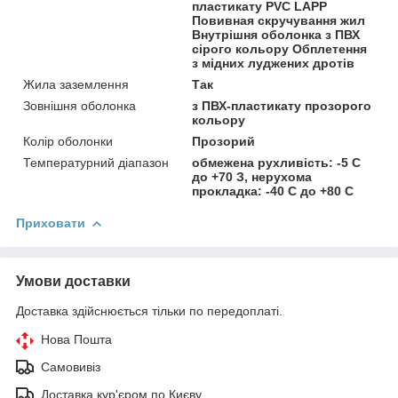
пластикату PVC LAPP
Повивная скручування жил
Внутрішня оболонка з ПВХ
сірого кольору Обплетення
з мідних луджених дротів
Жила заземлення
Так
Зовнішня оболонка
з ПВХ-пластикату прозорого
кольору
Колір оболонки
Прозорий
Температурний діапазон
обмежена рухливість: -5 С
до +70 З, нерухома
прокладка: -40 С до +80 С
Приховати
Умови доставки
Доставка здійснюється тільки по передоплаті.
Нова Пошта
Самовивіз
Доставка кур'єром по Києву