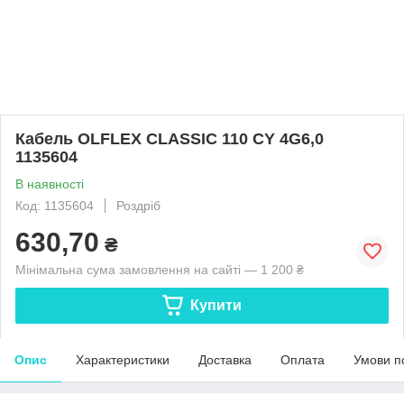
Кабель OLFLEX CLASSIC 110 CY 4G6,0
1135604
В наявності
Код: 1135604
Роздріб
630,70
₴
Мінімальна сума замовлення на сайті — 1 200 ₴
Купити
Опис
Характеристики
Доставка
Оплата
Умови п