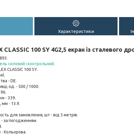
Характеристики
І
 CLASSIC 100 SY 4G2,5 екран із сталевого др
893.
ель силовий і контрольний
.
LEX CLASSIC 100 SY.
el.
тва - DE.
вці, од. - 500 / 1000.
 96.
км - 339.
мм - 13.9.
ість для замовлення, шт - від 5 метрів.
 - за погодженням.
.
 - Кольорова.