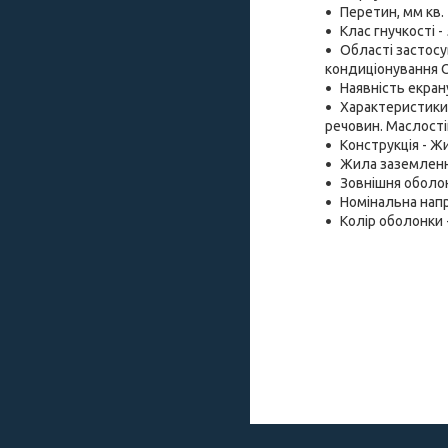
Перетин, мм кв. -
Клас гнучкості -
Області застосу
кондиціонування 
Наявність екран
Характеристики 
речовин. Маслості
Конструкція - Жи
Жила заземленн
Зовнішня оболон
Номінальна напру
Колір оболонки 