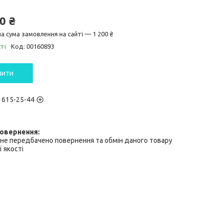
0 ₴
а сума замовлення на сайті — 1 200 ₴
ті
Код:
00160893
пити
) 615-25-44
не передбачено повернення та обмін даного товару
 якості