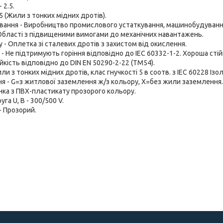
 2.5.
 5 (Жили з тонких мідних дротів).
вання - Виробництво промислового устаткування, машинобудування
Області з підвищеними вимогами до механічних навантажень.
у - Оплетка зі сталевих дротів з захистом від окислення.
- Не підтримують горіння відповідно до IEC 60332-1-2. Хороша стій
йкість відповідно до DIN EN 50290-2-22 (TM54).
ли з тонких мідних дротів, клас гнучкості 5 в соотв. з IEC 60228 Ізол
я - G=з житлової заземлення ж/з кольору, Х=без жили заземлення.
ка з ПВХ-пластикату прозорого кольору.
га U, В - 300/500 V.
- Прозорий.