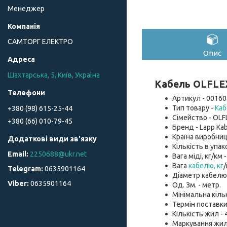
Менеджер
САМТОРГ ЕЛЕКТРО
Опис
Шахтарська, 5, Київ, Україна
Кабель OLFLEX
Артикул - 00160
Тип товару -
Каб
+380 (98) 615-25-44
Сімейство - OLF
+380 (66) 010-79-45
Бренд - Lapp Kab
Країна виробниц
Кількість в упако
2250688@ukr.net
Вага міді, кг/км -
Вага
кабелю, кг
/
0635901164
Діаметр кабелю, 
0635901164
Од. Зм. - метр.
Мінімальна кільк
Термін поставки
Кількість жил - 4
Маркування жил