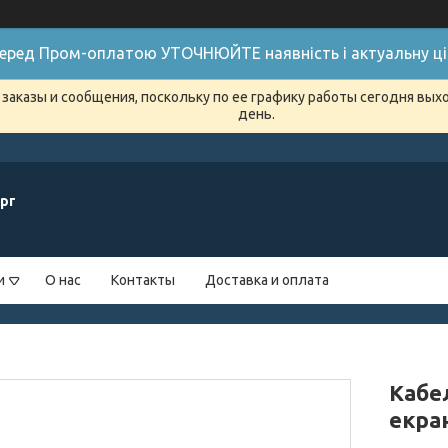
 Перед Пром-оплатою УТОЧНЮЙТЕ наявність і актуальну цін
заказы и сообщения, поскольку по ее графику работы сегодня вых
день.
рг
и
О нас
Контакты
Доставка и оплата
Кабе
екра