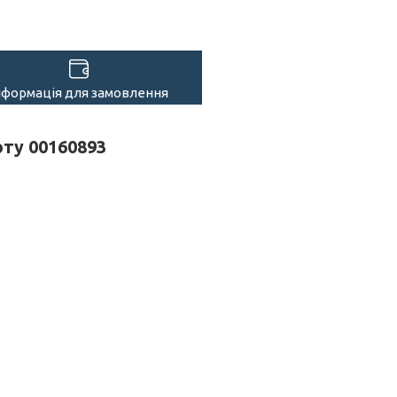
нформація для замовлення
оту 00160893