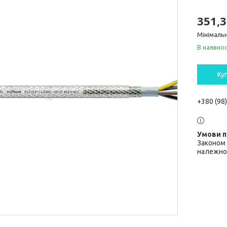
351,3
Мінімальн
В наявнос
Ку
+380 (98
Законом 
належної