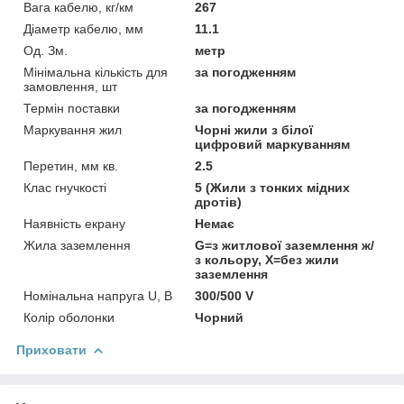
Вага кабелю, кг/км
267
Діаметр кабелю, мм
11.1
Од. Зм.
метр
Мінімальна кількість для
за погодженням
замовлення, шт
Термін поставки
за погодженням
Маркування жил
Чорні жили з білої
цифровий маркуванням
Перетин, мм кв.
2.5
Клас гнучкості
5 (Жили з тонких мідних
дротів)
Наявність екрану
Немає
Жила заземлення
G=з житлової заземлення ж/
з кольору, Х=без жили
заземлення
Номінальна напруга U, В
300/500 V
Колір оболонки
Чорний
Приховати