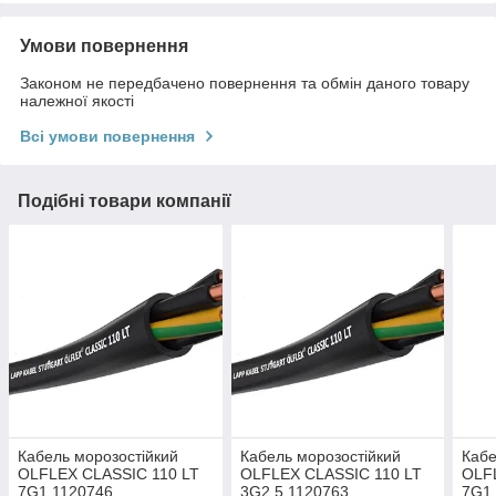
Умови повернення
Законом не передбачено повернення та обмін даного товару
належної якості
Всі умови повернення
Подібні товари компанії
Кабель морозостійкий
Кабель морозостійкий
Кабе
OLFLEX CLASSIC 110 LT
OLFLEX CLASSIC 110 LT
OLF
7G1 1120746
3G2,5 1120763
7G1,