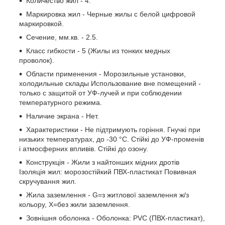
Количество жил - 4.
Маркировка жил - Черные жилы с белой цифровой
маркировкой.
Сечение, мм.кв. - 2.5.
Класс гибкости - 5 (Жилы из тонких медных
проволок).
Области применения - Морозильные установки,
холодильные склады Использование вне помещений -
только с защитой от УФ-лучей и при соблюдении
температурного режима.
Наличие экрана - Нет.
Характеристики - Не підтримують горіння. Гнучкі при
низьких температурах, до -30 °C. Стійкі до УФ-променів
і атмосферних впливів. Стійкі до озону.
Конструкція - Жили з найтонших мідних дротів
Ізоляція жил: морозостійкий ПВХ-пластикат Повивная
скручування жил.
Жила заземлення - G=з житлової заземлення ж/з
кольору, Х=без жили заземлення.
Зовнішня оболонка - Оболонка: PVC (ПВХ-пластикат),