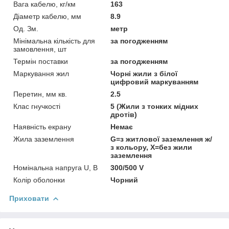
Вага кабелю, кг/км
163
Діаметр кабелю, мм
8.9
Од. Зм.
метр
Мінімальна кількість для
за погодженням
замовлення, шт
Термін поставки
за погодженням
Маркування жил
Чорні жили з білої
цифровий маркуванням
Перетин, мм кв.
2.5
Клас гнучкості
5 (Жили з тонких мідних
дротів)
Наявність екрану
Немає
Жила заземлення
G=з житлової заземлення ж/
з кольору, Х=без жили
заземлення
Номінальна напруга U, В
300/500 V
Колір оболонки
Чорний
Приховати