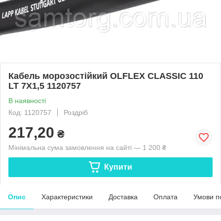
Кабель морозостійкий OLFLEX CLASSIC 110
LT 7X1,5 1120757
В наявності
Код: 1120757
Роздріб
217,20
₴
Мінімальна сума замовлення на сайті — 1 200 ₴
Купити
Опис
Характеристики
Доставка
Оплата
Умови п