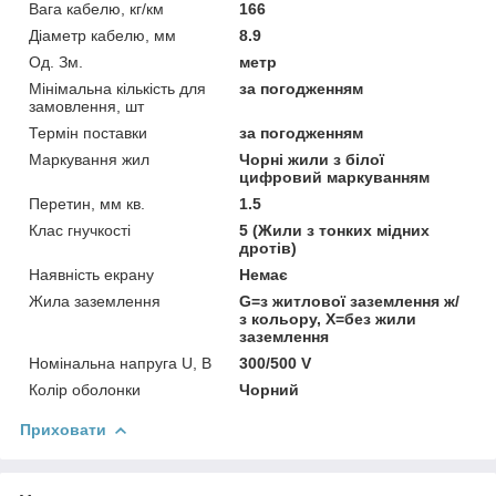
Вага кабелю, кг/км
166
Діаметр кабелю, мм
8.9
Од. Зм.
метр
Мінімальна кількість для
за погодженням
замовлення, шт
Термін поставки
за погодженням
Маркування жил
Чорні жили з білої
цифровий маркуванням
Перетин, мм кв.
1.5
Клас гнучкості
5 (Жили з тонких мідних
дротів)
Наявність екрану
Немає
Жила заземлення
G=з житлової заземлення ж/
з кольору, Х=без жили
заземлення
Номінальна напруга U, В
300/500 V
Колір оболонки
Чорний
Приховати