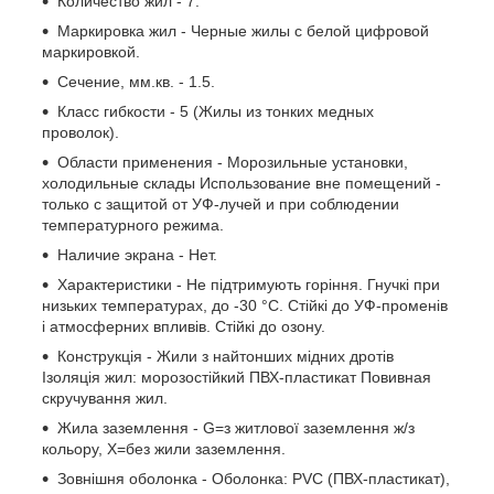
Количество жил - 7.
Маркировка жил - Черные жилы с белой цифровой
маркировкой.
Сечение, мм.кв. - 1.5.
Класс гибкости - 5 (Жилы из тонких медных
проволок).
Области применения - Морозильные установки,
холодильные склады Использование вне помещений -
только с защитой от УФ-лучей и при соблюдении
температурного режима.
Наличие экрана - Нет.
Характеристики - Не підтримують горіння. Гнучкі при
низьких температурах, до -30 °C. Стійкі до УФ-променів
і атмосферних впливів. Стійкі до озону.
Конструкція - Жили з найтонших мідних дротів
Ізоляція жил: морозостійкий ПВХ-пластикат Повивная
скручування жил.
Жила заземлення - G=з житлової заземлення ж/з
кольору, Х=без жили заземлення.
Зовнішня оболонка - Оболонка: PVC (ПВХ-пластикат),