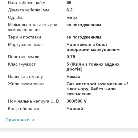
Вага кабелю, кг/км
66
Діаметр кабелю, мм
6.2
Од. Зм.
метр
Мінімальна кількість для
за погодженням
замовлення, шт
Термін поставки
за погодженням
Маркування жил
Чорні жили з білої
цифровий маркуванням
Перетин, мм кв.
0.75
Клас гнучкості
5 (Жили з тонких мідних
дротів)
Наявність екрану
Немає
Жила заземлення
G=з житлової заземлення ж/
з кольору, Х=без жили
заземлення
Номінальна напруга U, В
300/500 V
Колір оболонки
Чорний
Приховати