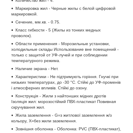
Количество жил - 4.
Маркировка жил - Черные жилы с белой цифровой
маркировкой.
Сечение, мм.кв. - 0.75.
Класс гибкости - 5 (Жилы из тонких медных
проволок).
Области применения - Морозильные установки,
холодильные склады Использование вне помещений -
только с защитой от УФ-лучей и при соблюдении
температурного режима.
Наличие экрана - Нет.
Характеристики - Не підтримують горіння. Гнучкі при
низьких температурах, до -30 °C. Стійкі до УФ-променів
і атмосферних впливів. Стійкі до озону.
Конструкція - Жили з найтонших мідних дротів
Ізоляція жил: морозостійкий ПВХ-пластикат Повивная
скручування жил.
Жила заземлення - G=з житлової заземлення ж/з
кольору, Х=без жили заземлення.
Зовнішня оболонка - Оболонка: PVC (ПВХ-пластикат),