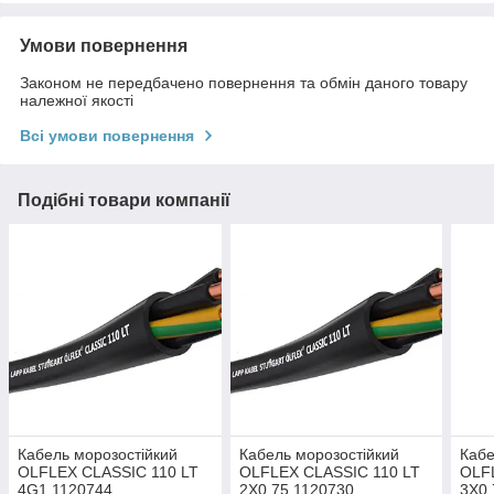
Умови повернення
Законом не передбачено повернення та обмін даного товару
належної якості
Всі умови повернення
Подібні товари компанії
Кабель морозостійкий
Кабель морозостійкий
Кабе
OLFLEX CLASSIC 110 LT
OLFLEX CLASSIC 110 LT
OLF
4G1 1120744
2X0,75 1120730
3X0,