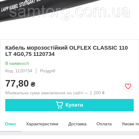
Кабель морозостійкий OLFLEX CLASSIC 110
LT 4G0,75 1120734
В наявності
Код: 1120734
Роздріб
77,80
₴
Мінімальна сума замовлення на сайті — 1 200 ₴
Купити
Опис
Характеристики
Доставка
Оплата
Умови п