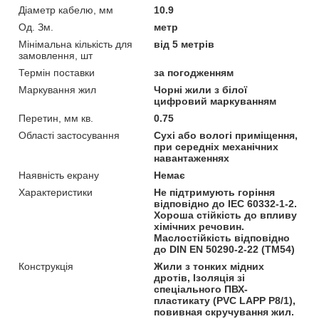
Діаметр кабелю, мм
10.9
Од. Зм.
метр
Мінімальна кількість для
від 5 метрів
замовлення, шт
Термін поставки
за погодженням
Маркування жил
Чорні жили з білої
цифровий маркуванням
Перетин, мм кв.
0.75
Області застосування
Сухі або вологі приміщення,
при середніх механічних
навантаженнях
Наявність екрану
Немає
Характеристики
Не підтримують горіння
відповідно до IEC 60332-1-2.
Хороша стійкість до впливу
хімічних речовин.
Маслостійкість відповідно
до DIN EN 50290-2-22 (TM54)
Конструкція
Жили з тонких мідних
дротів, Ізоляція зі
спеціального ПВХ-
пластикату (PVC LAPP P8/1),
повивная скручування жил.