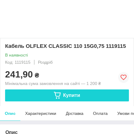
Кабель OLFLEX CLASSIC 110 15G0,75 1119115
В наявності
Код: 1119115
Роздріб
241,90
₴
Мінімальна сума замовлення на сайті — 1 200 ₴
Купити
Опис
Характеристики
Доставка
Оплата
Умови п
Опис