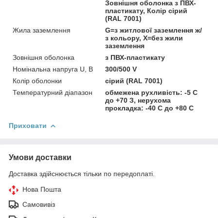
Зовнішня оболонка з ПВХ-
пластикату, Колір сірий
(RAL 7001)
Жила заземлення
G=з житлової заземлення ж/
з кольору, Х=без жили
заземлення
Зовнішня оболонка
з ПВХ-пластикату
Номінальна напруга U, В
300/500 V
Колір оболонки
сірий (RAL 7001)
Температурний діапазон
обмежена рухливість: -5 С
до +70 З, нерухома
прокладка: -40 С до +80 С
Приховати
Умови доставки
Доставка здійснюється тільки по передоплаті.
Нова Пошта
Самовивіз