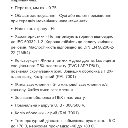
маркуванням.
Перетин, мм кв. - 0.75.
Області застосування - Сухі або вологі приміщення,
при середніх механічних навантаженнях.
Наявність екрану - Ні.
Характеристики - Не підтримують горіння відповідно
до IEC 60332-1-2. Хороша стійкість до впливу хімічних
речовин. Маслостійкість відповідно до DIN EN 50290-2-
22 (TM54).
Конструкція - Жили з тонких мідних дротів, Ізоляція зі
спеціального ПВХ-пластикату (PVC LAPP P8/1),
повивная скручування жил. Зовнішня оболонка з ПВХ-
пластикату, Колір сірий (RAL 7001).
Жила заземлення - G=з житлової заземлення ж/з
кольору, Х=без жили заземлення.
Зовнішня оболонка з ПВХ-пластикату.
Номінальна напруга U, В - 300/500 V.
Колір оболонки - сірий (RAL 7001).
Температурний діапазон - обмежена рухливість: -5 С
до +70 З, нерухома прокладка: -40 до +80 С.