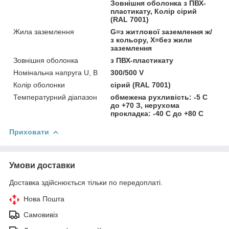
Зовнішня оболонка з ПВХ-
пластикату, Колір сірий
(RAL 7001)
Жила заземлення
G=з житлової заземлення ж/
з кольору, Х=без жили
заземлення
Зовнішня оболонка
з ПВХ-пластикату
Номінальна напруга U, В
300/500 V
Колір оболонки
сірий (RAL 7001)
Температурний діапазон
обмежена рухливість: -5 С
до +70 З, нерухома
прокладка: -40 С до +80 С
Приховати
Умови доставки
Доставка здійснюється тільки по передоплаті.
Нова Пошта
Самовивіз