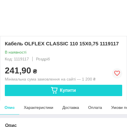
Кабель OLFLEX CLASSIC 110 15X0,75 1119117
В наявності
Код: 1119117
Роздріб
241,90
₴
Мінімальна сума замовлення на сайті — 1 200 ₴
Купити
Опис
Характеристики
Доставка
Оплата
Умови п
Опис