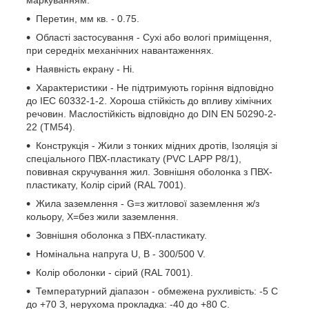
маркуванням.
Перетин, мм кв. - 0.75.
Області застосування - Сухі або вологі приміщення,
при середніх механічних навантаженнях.
Наявність екрану - Ні.
Характеристики - Не підтримують горіння відповідно
до IEC 60332-1-2. Хороша стійкість до впливу хімічних
речовин. Маслостійкість відповідно до DIN EN 50290-2-
22 (TM54).
Конструкція - Жили з тонких мідних дротів, Ізоляція зі
спеціального ПВХ-пластикату (PVC LAPP P8/1),
повивная скручування жил. Зовнішня оболонка з ПВХ-
пластикату, Колір сірий (RAL 7001).
Жила заземлення - G=з житлової заземлення ж/з
кольору, Х=без жили заземлення.
Зовнішня оболонка з ПВХ-пластикату.
Номінальна напруга U, В - 300/500 V.
Колір оболонки - сірий (RAL 7001).
Температурний діапазон - обмежена рухливість: -5 С
до +70 З, нерухома прокладка: -40 до +80 С.