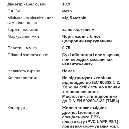
Діаметр кабелю, мм
10.9
Од. Зм.
метр
Мінімальна кількість для
від 5 метрів
замовлення, шт
Термін поставки
за погодженням
Маркування жил
Чорні жили з білої
цифровий маркуванням
Перетин, мм кв.
0.75
Області застосування
Сухі або вологі приміщення,
при середніх механічних
навантаженнях
Наявність екрану
Немає
Характеристики
Не підтримують горіння
відповідно до IEC 60332-1-2.
Хороша стійкість до впливу
хімічних речовин.
Маслостійкість відповідно
до DIN EN 50290-2-22 (TM54)
Конструкція
Жили з тонких мідних
дротів, Ізоляція зі
спеціального ПВХ-
пластикату (PVC LAPP P8/1),
повивная скручування жил.