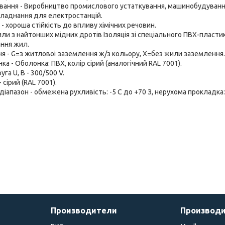
вання - Виробництво промислового устаткування, машинобудування
бладнання для електростанцій.
- хороша стійкість до впливу хімічних речовин.
или з найтонших мідних дротів Ізоляція зі спеціального ПВХ-пластик
ання жил.
я - G=з житлової заземлення ж/з кольору, Х=без жили заземлення.
а - Оболонка: ПВХ, колір сірий (аналогічний RAL 7001).
га U, В - 300/500 V.
 сірий (RAL 7001).
іапазон - обмежена рухливість: -5 С до +70 З, нерухома прокладка: 
Производители
Производ