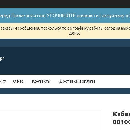
 Перед Пром-оплатою УТОЧНЮЙТЕ наявність і актуальну цін
заказы и сообщения, поскольку по ее графику работы сегодня вых
день.
рг
и
О нас
Контакты
Доставка и оплата
Кабе
0010