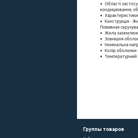
Області застосу
кондиціювання, о
Характеристики 
Конструкція - Ж
Повивная скручув
Жила заземленн
Зовнішня оболонк
Номінальна напру
Колір оболонки -
Температурний д
Группы товаров