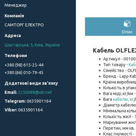
Менеджер
САМТОРГ ЕЛЕКТРО
Опис
Шахтарська, 5, Київ, Україна
Кабель OLFLEX
Артикул - 00100
Тип товару -
Каб
+380 (98) 615-25-44
Сімейство - OLF
+380 (66) 010-79-45
Бренд - Lapp Kab
Країна виробниц
Кількість в упако
2250688@ukr.net
Вага міді, кг/км -
Вага
кабелю, кг
/
0635901164
Діаметр кабелю, 
0635901164
Мінімальна кільк
Кількість жил - 5
Маркування жил
Перетин, мм кв. -
Клас гнучкості -