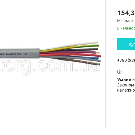
154,3
Мінімальн
В наявнос
Ку
+380 (98
Законом 
належної