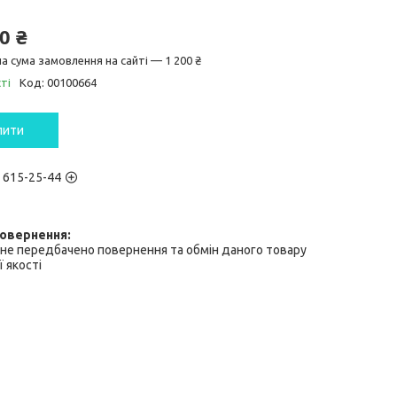
0 ₴
а сума замовлення на сайті — 1 200 ₴
ті
Код:
00100664
пити
) 615-25-44
не передбачено повернення та обмін даного товару
 якості