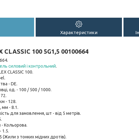
Характеристики
І
 CLASSIC 100 5G1,5 00100664
664.
ель силовий і контрольний
.
LEX CLASSIC 100.
el.
тва - DE.
вці, од. - 100 / 500 / 1000.
 72.
км - 128.
мм - 8.1.
ість для замовлення, шт - від 5 метрів.
.
 - Кольорова.
 1.5.
 5 (Жили з тонких мідних дротів).