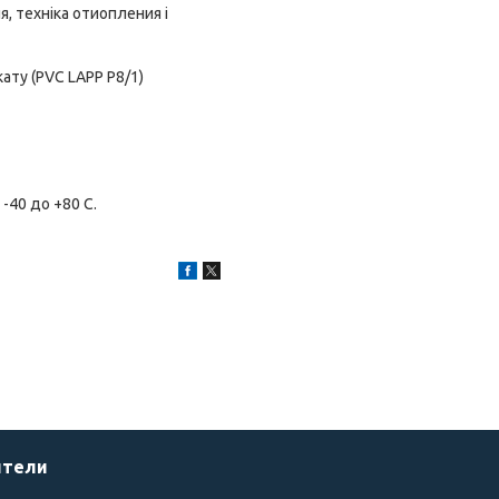
, техніка отиопления і
ату (PVC LAPP P8/1)
-40 до +80 С.
ители