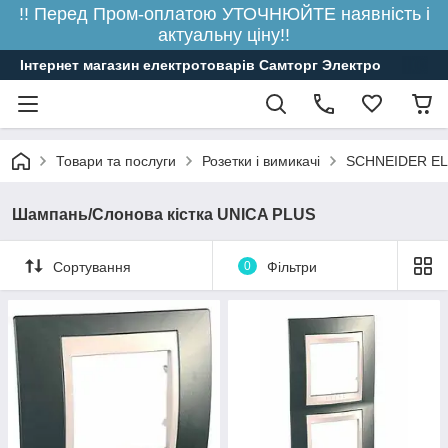
!! Перед Пром-оплатою УТОЧНЮЙТЕ наявність і
актуальну ціну!!
Інтернет магазин електротоварів Самторг Электро
Товари та послуги
Розетки і вимикачі
SCHNEIDER E
Шампань/Слонова кістка UNICA PLUS
Сортування
0
Фільтри