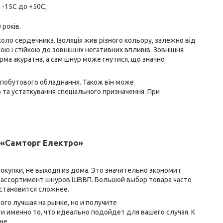
-15С до +50С;
 років.
коло сердечника. Ізоляція жив різного кольору, залежно від
ою і стійкою до зовнішніх негативних впливів. Зовнішня
рма акуратна, а сам шнур може гнутися, що значно
 побутового обладнання. Також він може
та устаткування спеціального призначення. При
 «Самторг Електро»
окупки, не выходя из дома. Это значительно экономит
й ассортимент шнуров ШВВП. Большой выбор товара часто
становится сложнее.
го лучшая на рынке, но и получите
 именно то, что идеально подойдет для вашего случая. К
не.