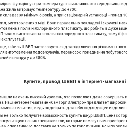
мірою функціонує при температурі навколишнього середовища від 
на жила витримує температуру до +70С;
 складає як мінімум 6 років, а при стаціонарній установці – понад 10
ил, виготовлених з міді. Вони паралельно покладені і скручені нав
готовлена з полівінілхлоридного пластикату, що робить її дуже міцн
 також виготовлена з полівінілхлоридного пластикату, тому її фо
 експлуатації.
ище, кабель ШВВП застосовується для підключення різноманітного
ля виготовлення подовжувачів, переносок, приєднання побутового 
ний на напругу до 380В.
Купити, п
ровод ШВВП в інтернет-магазині
вышли на очень высокий уровень, что позволяет даже совершать п
ва. Наш интернет-магазин «Самторг Электро» предлагает широки
 замешательство, ведь подобрать для себя подходящее изделие 
вы не только получите возможность купить шнур ШВВП, цена которо
нсультацию наших специалистов, которые помогут вам приобрести
ем оперативную доставку не только по городу Киев, но и по Украи