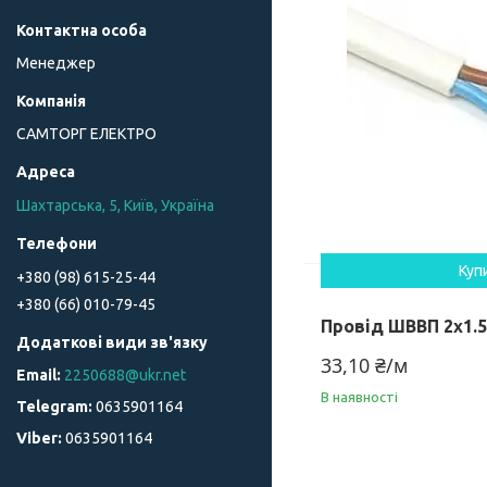
Менеджер
САМТОРГ ЕЛЕКТРО
Шахтарська, 5, Київ, Україна
Куп
+380 (98) 615-25-44
+380 (66) 010-79-45
Провід ШВВП 2х1.5
33,10 ₴/м
2250688@ukr.net
В наявності
0635901164
0635901164