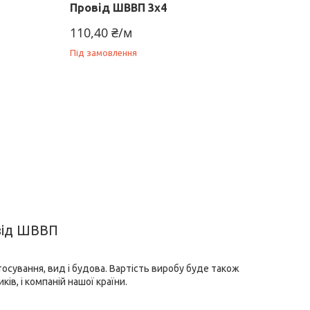
Провід ШВВП 3х4
110,40 ₴/м
Під замовлення
овід ШВВП
осування, вид і будова. Вартість виробу буде також
ів, і компаній нашої країни.