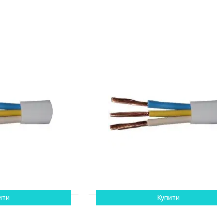
ити
Купити