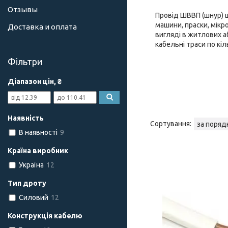
Отзывы
Провід ШВВП (шнур) ш
машини, праски, мікр
Доставка и оплата
вигляді в житлових 
кабельні траси по кі
Фільтри
Діапазон цін, ₴
Наявність
В наявності
9
Країна виробник
Україна
12
Тип дроту
Силовий
12
Конструкція кабелю