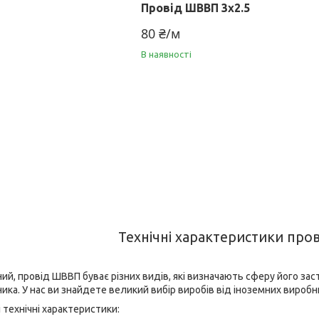
Провід ШВВП 3х2.5
80 ₴/м
В наявності
Технічні характеристики пр
й, провід ШВВП буває різних видів, які визначають сферу його заст
ика. У нас ви знайдете великий вибір виробів від іноземних виробник
 технічні характеристики: