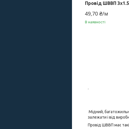
Провід ШВВП 3х1.5
49,70 ₴/м
В наявності
.
Мідний, багатожильни
залежати і від виробн
Провід ШВВП має такі