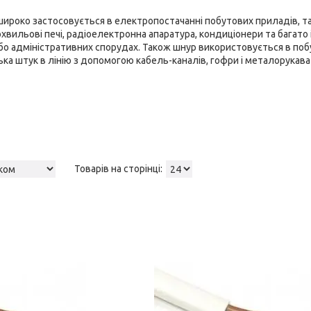
ироко застосовується в електропостачанні побутових приладів, та
охвильові печі, радіоелектронна апаратура, кондиціонери та багат
або адміністративних спорудах. Також шнур використовується в по
лька штук в лінію з допомогою кабель-каналів, гофри і металорукава