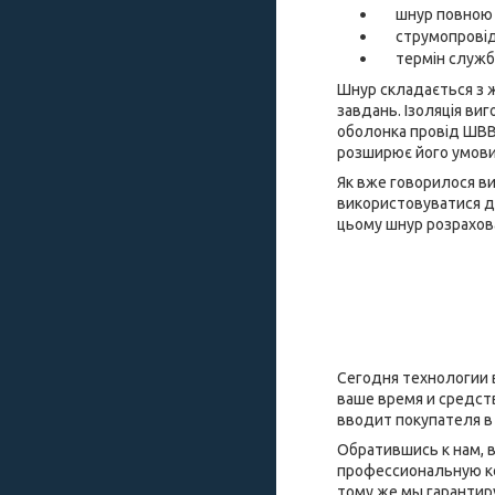
шнур повною 
струмопровід
термін служби
Шнур складається з ж
завдань. Ізоляція ви
оболонка провід ШВВП
розширює його умови
Як вже говорилося в
використовуватися д
цьому шнур розрахова
Сегодня технологии 
ваше время и средст
вводит покупателя в
Обратившись к нам, 
профессиональную ко
тому же мы гарантиру