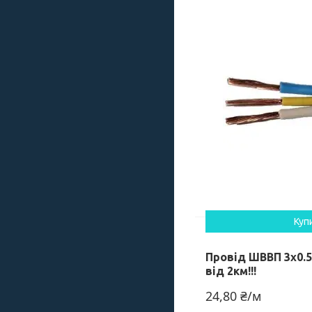
Куп
Провід ШВВП 3х0.
від 2км!!!
24,80 ₴/м