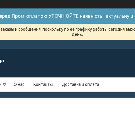
 Перед Пром-оплатою УТОЧНЮЙТЕ наявність і актуальну цін
заказы и сообщения, поскольку по ее графику работы сегодня вых
день.
рг
и
О нас
Контакты
Доставка и оплата