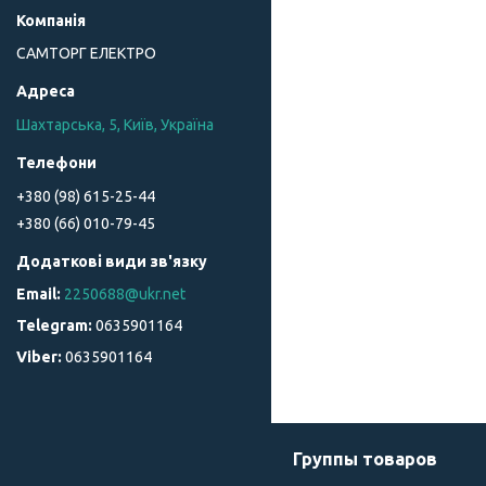
САМТОРГ ЕЛЕКТРО
Шахтарська, 5, Київ, Україна
+380 (98) 615-25-44
+380 (66) 010-79-45
2250688@ukr.net
0635901164
0635901164
Группы товаров