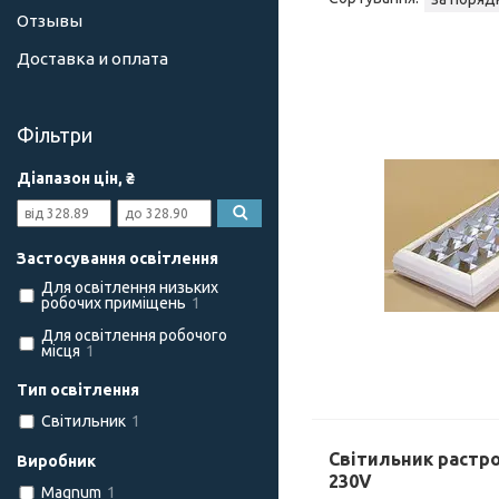
Отзывы
Доставка и оплата
Фільтри
Діапазон цін, ₴
Застосування освітлення
Для освітлення низьких
робочих приміщень
1
Для освітлення робочого
місця
1
Тип освітлення
Світильник
1
Світильник растр
Виробник
230V
Magnum
1