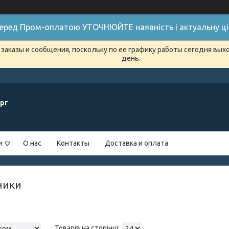
 Перед Пром-оплатою УТОЧНЮЙТЕ наявність і актуальну цін
заказы и сообщения, поскольку по ее графику работы сегодня вых
день.
рг
и
О нас
Контакты
Доставка и оплата
ники