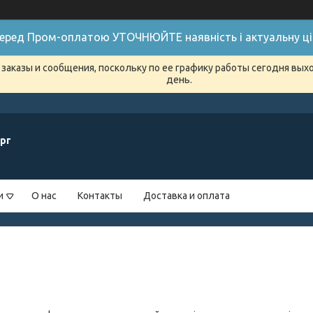
 Перед Пром-оплатою УТОЧНЮЙТЕ наявність і актуальну цін
заказы и сообщения, поскольку по ее графику работы сегодня вых
день.
рг
и
О нас
Контакты
Доставка и оплата