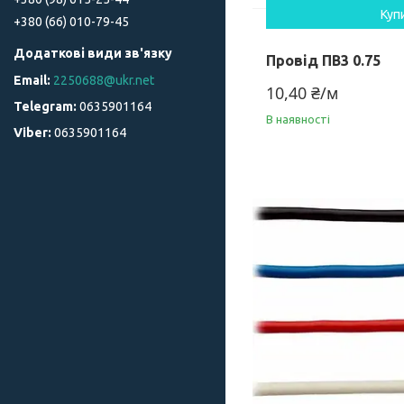
Куп
+380 (66) 010-79-45
Провід ПВ3 0.75
2250688@ukr.net
10,40 ₴/м
0635901164
В наявності
0635901164