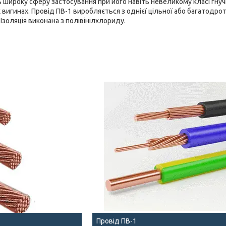
 широку сферу застосування при його навіть невеликому класі гнуч
х вигинах. Провід ПВ-1 виробляється з однієї цільної або багатодро
. Ізоляція виконана з полівінілхлориду.
Провід ПВ-1