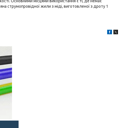
кості. Основними місцями використання є ті, де немає
тяна струмопровідної жили з міді, виготовленої з дроту 1